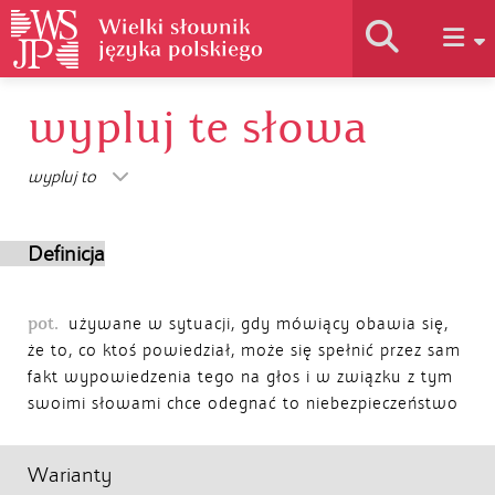
wypluj te słowa
Historia słownika
wypluj to
Jak korzystać
Definicja
Podstawy naukowe
pot.
używane w sytuacji, gdy mówiący obawia się,
że to, co ktoś powiedział, może się spełnić przez sam
Autorzy
fakt wypowiedzenia tego na głos i w związku z tym
swoimi słowami chce odegnać to niebezpieczeństwo
Warianty