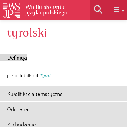
tyrolski
Historia słownika
Jak korzystać
Definicja
Podstawy naukowe
przymiotnik od
Tyrol
Autorzy
Kwalifikacja tematyczna
Odmiana
Pochodzenie