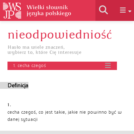
nieodpowiedniość
Historia słownika
Hasło ma wiele znaczeń,
wybierz to, które Cię interesuje
Jak korzystać
1. cecha czegoś
Podstawy naukowe
Definicja
Autorzy
1.
cecha czegoś, co jest takie, jakie nie powinno być w
danej sytuacji