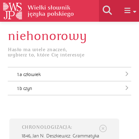
niehonorowy
Historia słownika
Hasło ma wiele znaczeń,
wybierz to, które Cię interesuje
Jak korzystać
1.a człowiek
Podstawy naukowe
1.b czyn
Autorzy
CHRONOLOGIZACJA:
1846,
Jan N. Deszkiewicz: Grammatyka