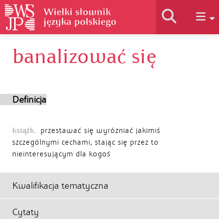
banalizować się
Historia słownika
Jak korzystać
Definicja
Podstawy naukowe
książk.
przestawać się wyróżniać jakimiś
szczególnymi cechami, stając się przez to
nieinteresującym dla kogoś
Autorzy
Kwalifikacja tematyczna
Cytaty