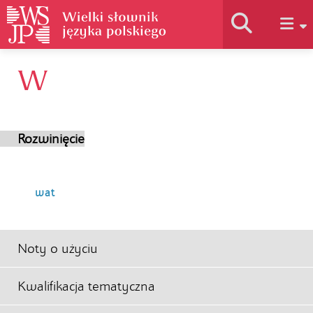
W
Historia słownika
Jak korzystać
Rozwinięcie
Podstawy naukowe
wat
Autorzy
Noty o użyciu
Kwalifikacja tematyczna