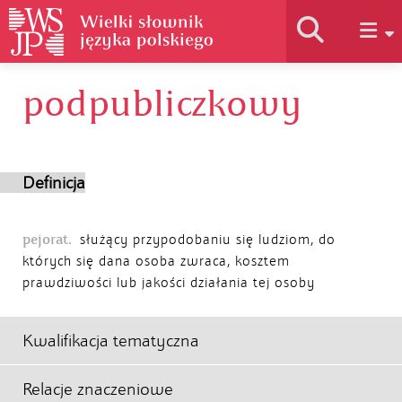
podpubliczkowy
Historia słownika
Jak korzystać
Definicja
Podstawy naukowe
pejorat.
służący przypodobaniu się ludziom, do
których się dana osoba zwraca, kosztem
prawdziwości lub jakości działania tej osoby
Autorzy
Kwalifikacja tematyczna
Relacje znaczeniowe