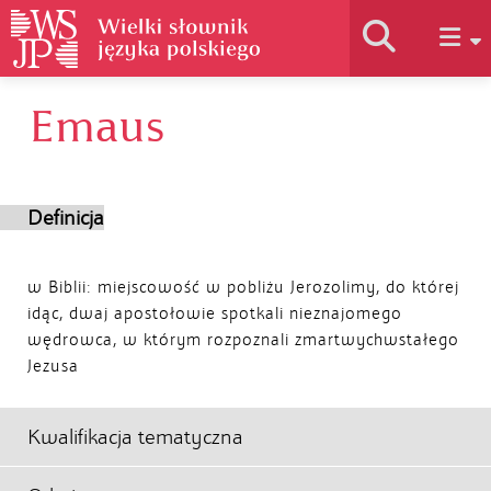
Emaus
Historia słownika
Jak korzystać
Definicja
Podstawy naukowe
w Biblii: miejscowość w pobliżu Jerozolimy, do której
idąc, dwaj apostołowie spotkali nieznajomego
wędrowca, w którym rozpoznali zmartwychwstałego
Autorzy
Jezusa
Kwalifikacja tematyczna