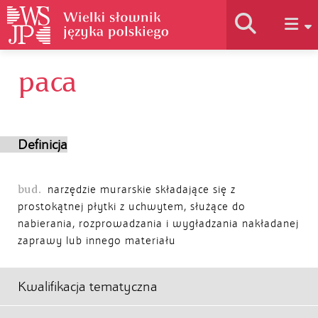
paca
Historia słownika
Jak korzystać
Definicja
Podstawy naukowe
bud.
narzędzie murarskie składające się z
prostokątnej płytki z uchwytem, służące do
nabierania, rozprowadzania i wygładzania nakładanej
Autorzy
zaprawy lub innego materiału
Kwalifikacja tematyczna