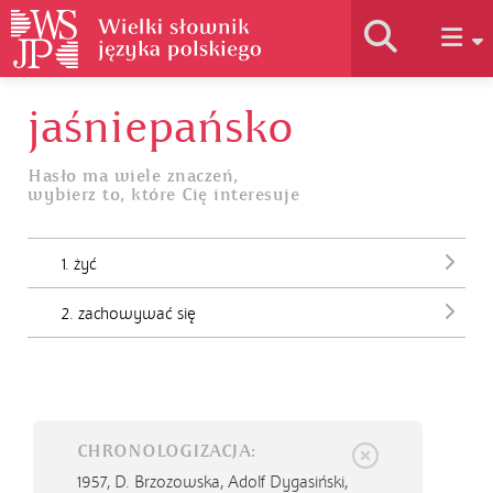
jaśniepańsko
Historia słownika
Hasło ma wiele znaczeń,
wybierz to, które Cię interesuje
Jak korzystać
1. żyć
Podstawy naukowe
2. zachowywać się
Autorzy
CHRONOLOGIZACJA:
1957,
D. Brzozowska, Adolf Dygasiński,