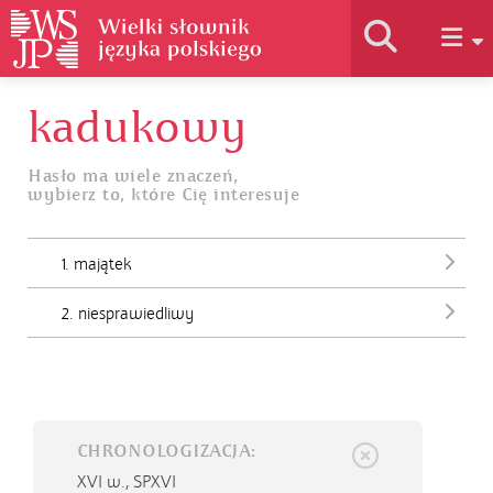
kadukowy
Historia słownika
Hasło ma wiele znaczeń,
wybierz to, które Cię interesuje
Jak korzystać
1. majątek
Podstawy naukowe
2. niesprawiedliwy
Autorzy
CHRONOLOGIZACJA:
XVI w.,
SPXVI