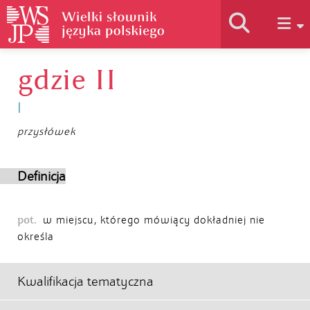
gdzie II
Historia słownika
I
Jak korzystać
przysłówek
Podstawy naukowe
Definicja
pot.
Autorzy
w miejscu, którego mówiący dokładniej nie
określa
Kwalifikacja tematyczna