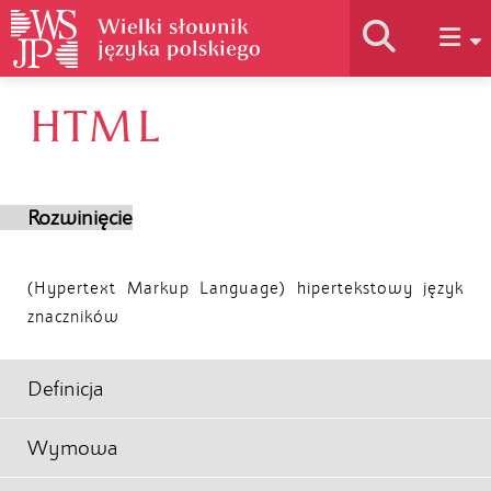
HTML
Historia słownika
Jak korzystać
Rozwinięcie
Podstawy naukowe
(Hypertext Markup Language) hipertekstowy język
znaczników
Autorzy
Definicja
Wymowa