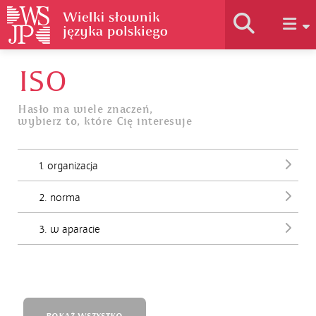
ISO
Historia słownika
Hasło ma wiele znaczeń,
wybierz to, które Cię interesuje
Jak korzystać
1. organizacja
Podstawy naukowe
2. norma
Autorzy
3. w aparacie