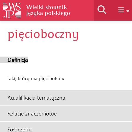
pięcioboczny
Historia słownika
Jak korzystać
Definicja
Podstawy naukowe
taki, który ma pięć boków
Autorzy
Kwalifikacja tematyczna
Relacje znaczeniowe
Połączenia