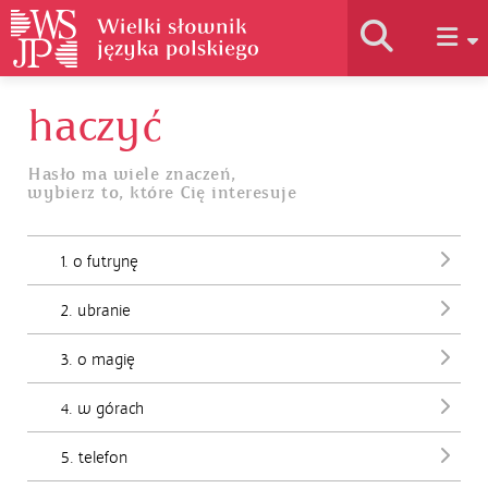
haczyć
Historia słownika
Hasło ma wiele znaczeń,
wybierz to, które Cię interesuje
Jak korzystać
1. o futrynę
Podstawy naukowe
2. ubranie
Autorzy
3. o magię
4. w górach
5. telefon