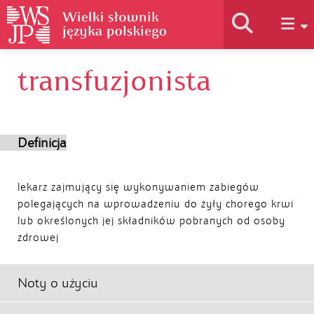
transfuzjonista
Historia słownika
Jak korzystać
Definicja
Podstawy naukowe
lekarz zajmujący się wykonywaniem zabiegów
polegających na wprowadzeniu do żyły chorego krwi
lub określonych jej składników pobranych od osoby
Autorzy
zdrowej
Noty o użyciu