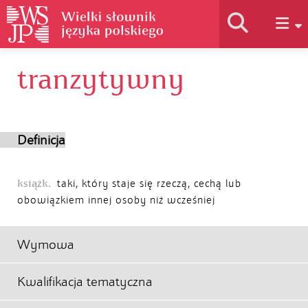
tranzytywny
Historia słownika
Jak korzystać
Definicja
Podstawy naukowe
książk.
taki, który staje się rzeczą, cechą lub
obowiązkiem innej osoby niż wcześniej
Autorzy
Wymowa
Kwalifikacja tematyczna