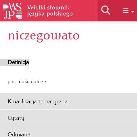
niczegowato
Historia słownika
Jak korzystać
Definicja
Podstawy naukowe
pot.
dość dobrze
Autorzy
Kwalifikacja tematyczna
Cytaty
Odmiana