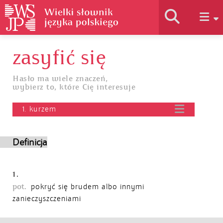
zasyfić się
Historia słownika
Hasło ma wiele znaczeń,
wybierz to, które Cię interesuje
Jak korzystać
1. kurzem
Podstawy naukowe
Definicja
Autorzy
1.
pot.
pokryć się brudem albo innymi
zanieczyszczeniami