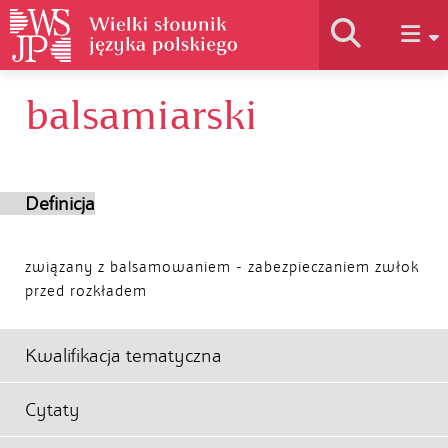
balsamiarski
Historia słownika
Jak korzystać
Definicja
Podstawy naukowe
związany z balsamowaniem - zabezpieczaniem zwłok
przed rozkładem
Autorzy
Kwalifikacja tematyczna
Cytaty