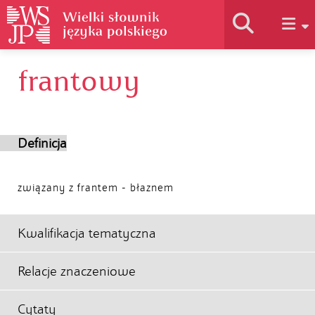
frantowy
Historia słownika
Jak korzystać
Definicja
Podstawy naukowe
związany z frantem - błaznem
Autorzy
Kwalifikacja tematyczna
Relacje znaczeniowe
Cytaty