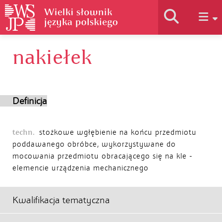
nakiełek
Historia słownika
Jak korzystać
Definicja
Podstawy naukowe
techn.
stożkowe wgłębienie na końcu przedmiotu
poddawanego obróbce, wykorzystywane do
mocowania przedmiotu obracającego się na kle -
Autorzy
elemencie urządzenia mechanicznego
Kwalifikacja tematyczna