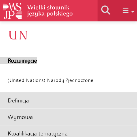
UN
Historia słownika
Jak korzystać
Rozwinięcie
Podstawy naukowe
(United Nations) Narody Zjednoczone
Autorzy
Definicja
Wymowa
Kwalifikacja tematyczna