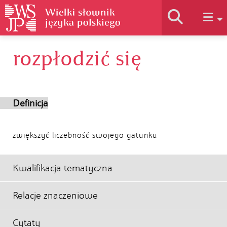
rozpłodzić się
Historia słownika
Jak korzystać
Definicja
Podstawy naukowe
zwiększyć liczebność swojego gatunku
Autorzy
Kwalifikacja tematyczna
Relacje znaczeniowe
Cytaty