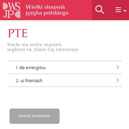
PTE
Historia słownika
Hasło ma wiele znaczeń,
wybierz to, które Cię interesuje
Jak korzystać
1. dla emerytów
Podstawy naukowe
2. w finansach
Autorzy
POKAŻ WSZYSTKO