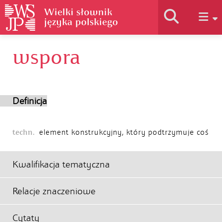
wspora
Historia słownika
Jak korzystać
Definicja
Podstawy naukowe
techn.
element konstrukcyjny, który podtrzymuje coś
Autorzy
Kwalifikacja tematyczna
Relacje znaczeniowe
Cytaty