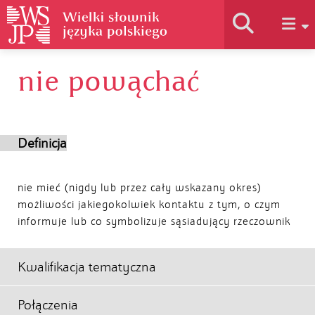
nie powąchać
Historia słownika
Jak korzystać
Definicja
Podstawy naukowe
nie mieć (nigdy lub przez cały wskazany okres)
możliwości jakiegokolwiek kontaktu z tym, o czym
informuje lub co symbolizuje sąsiadujący rzeczownik
Autorzy
Kwalifikacja tematyczna
Połączenia