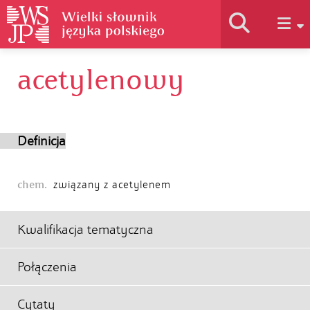
acetylenowy
Historia słownika
Jak korzystać
Definicja
Podstawy naukowe
chem.
związany z acetylenem
Autorzy
Kwalifikacja tematyczna
Połączenia
Cytaty