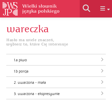
wareczka
Historia słownika
Hasło ma wiele znaczeń,
wybierz to, które Cię interesuje
Jak korzystać
1.a piwo
Podstawy naukowe
1.b porcja
Autorzy
2. uwarzona - mała
3. uwarzona - ekspresywnie