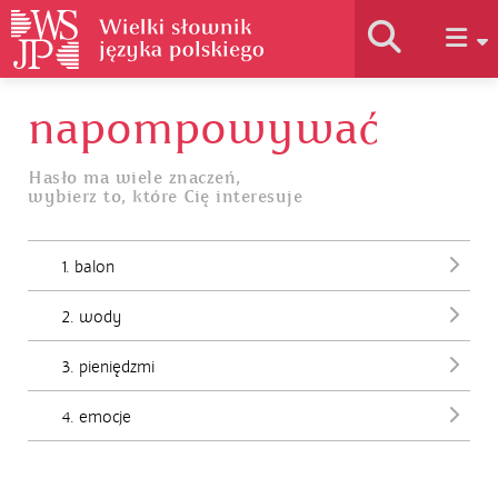
napompowywać
Historia słownika
Hasło ma wiele znaczeń,
wybierz to, które Cię interesuje
Jak korzystać
1. balon
Podstawy naukowe
2. wody
Autorzy
3. pieniędzmi
4. emocje