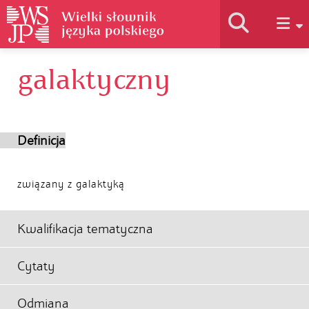
galaktyczny
Historia słownika
Jak korzystać
Definicja
Podstawy naukowe
związany z galaktyką
Autorzy
Kwalifikacja tematyczna
Cytaty
Odmiana