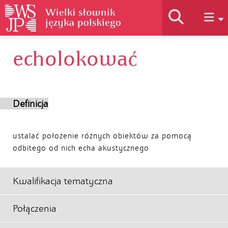
echolokować
Historia słownika
Jak korzystać
Definicja
Podstawy naukowe
ustalać położenie różnych obiektów za pomocą
odbitego od nich echa akustycznego
Autorzy
Kwalifikacja tematyczna
Połączenia