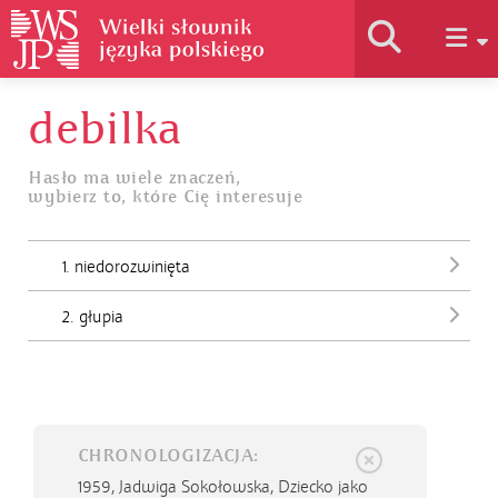
debilka
Historia słownika
Hasło ma wiele znaczeń,
wybierz to, które Cię interesuje
Jak korzystać
1. niedorozwinięta
Podstawy naukowe
2. głupia
Autorzy
CHRONOLOGIZACJA:
1959,
Jadwiga Sokołowska, Dziecko jako