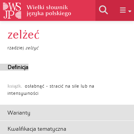
zelżeć
Historia słownika
rzadziej
zelżyć
Jak korzystać
Definicja
Podstawy naukowe
książk.
osłabnąć - stracić na sile lub na
intensywności
Autorzy
Warianty
Kwalifikacja tematyczna