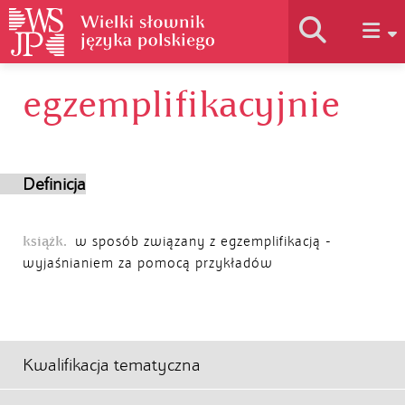
egzemplifikacyjnie
Historia słownika
Jak korzystać
Definicja
Podstawy naukowe
książk.
w sposób związany z egzemplifikacją -
wyjaśnianiem za pomocą przykładów
Autorzy
Kwalifikacja tematyczna