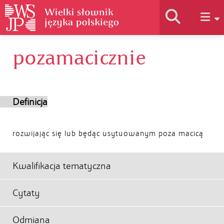
pozamacicznie
Historia słownika
Jak korzystać
Definicja
Podstawy naukowe
rozwijając się lub będąc usytuowanym poza macicą
Autorzy
Kwalifikacja tematyczna
Cytaty
Odmiana