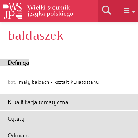
baldaszek
Historia słownika
Jak korzystać
Definicja
Podstawy naukowe
bot.
mały baldach - kształt kwiatostanu
Autorzy
Kwalifikacja tematyczna
Cytaty
Odmiana