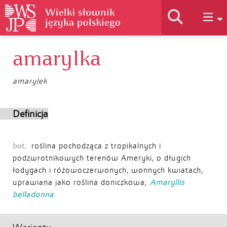
amarylka
Historia słownika
amarylek
Jak korzystać
Definicja
Podstawy naukowe
bot.
roślina pochodząca z tropikalnych i
podzwrotnikowych terenów Ameryki, o długich
Autorzy
łodygach i różowoczerwonych, wonnych kwiatach,
uprawiana jako roślina doniczkowa;
Amaryllis
belladonna