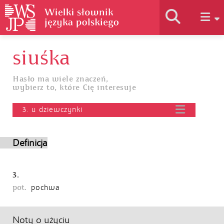
siuśka
Historia słownika
Hasło ma wiele znaczeń,
wybierz to, które Cię interesuje
Jak korzystać
3. u dziewczynki
Podstawy naukowe
Definicja
Autorzy
3.
pot.
pochwa
Noty o użyciu