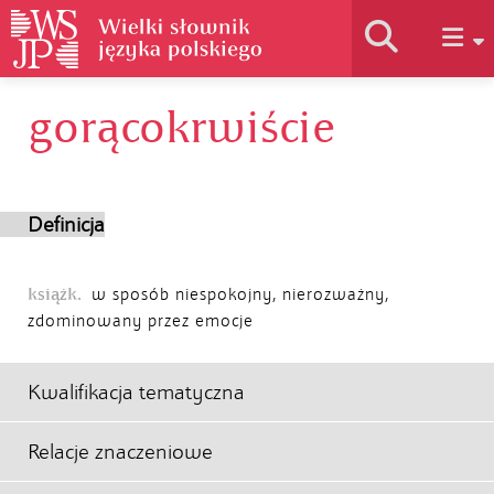
gorącokrwiście
Historia słownika
Jak korzystać
Definicja
Podstawy naukowe
książk.
w sposób niespokojny, nierozważny,
zdominowany przez emocje
Autorzy
Kwalifikacja tematyczna
Relacje znaczeniowe