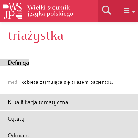
triażystka
Historia słownika
Jak korzystać
Definicja
Podstawy naukowe
med.
kobieta zajmująca się triażem pacjentów
Autorzy
Kwalifikacja tematyczna
Cytaty
Odmiana