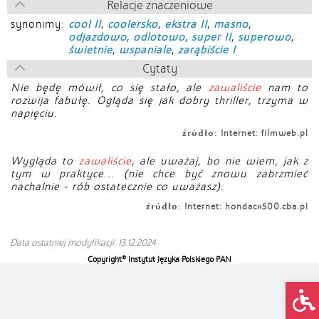
Relacje znaczeniowe
synonimy:
cool II
,
coolersko
,
ekstra II
,
masno
,
odjazdowo
,
odlotowo
,
super II
,
superowo
,
świetnie
,
wspaniale
,
zarąbiście I
Cytaty
Nie będę mówił, co się stało, ale
zawaliście
nam to
rozwija fabułę. Ogląda się jak dobry thriller, trzyma w
napięciu.
źródło:
Internet: filmweb.pl
Wygląda to
zawaliście
, ale uważaj, bo nie wiem, jak z
tym w praktyce... (nie chce być znowu zabrzmieć
nachalnie - rób ostatecznie co uważasz).
źródło:
Internet: hondacx500.cba.pl
Data ostatniej modyfikacji: 13.12.2024
Copyright© Instytut Języka Polskiego PAN
Op