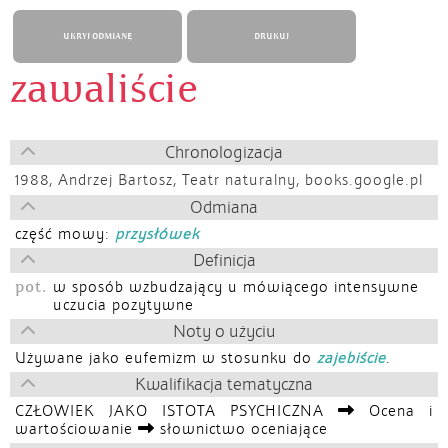
UKRYJ ODMIANĘ
DRUKUJ
zawaliście
Chronologizacja
1988,
Andrzej Bartosz, Teatr naturalny, books.google.pl
Odmiana
część mowy:
przysłówek
Definicja
pot.
w sposób wzbudzający u mówiącego intensywne
uczucia pozytywne
Noty o użyciu
Używane jako eufemizm w stosunku do
zajebiście
.
Kwalifikacja tematyczna
CZŁOWIEK JAKO ISTOTA PSYCHICZNA
Ocena i
wartościowanie
słownictwo oceniające