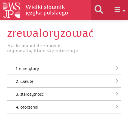
zrewaloryzować
Historia słownika
Hasło ma wiele znaczeń,
wybierz to, które Cię interesuje
Jak korzystać
1. emeryturę
Podstawy naukowe
2. walutę
Autorzy
3. starożytność
4. otoczenie