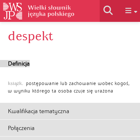
despekt
Historia słownika
Jak korzystać
Definicja
Podstawy naukowe
książk.
postępowanie lub zachowanie wobec kogoś,
w wyniku którego ta osoba czuje się urażona
Autorzy
Kwalifikacja tematyczna
Połączenia