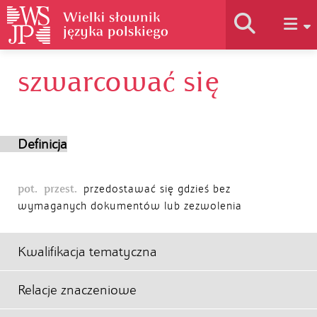
szwarcować się
Historia słownika
Jak korzystać
Definicja
Podstawy naukowe
pot.
przest.
przedostawać się gdzieś bez
wymaganych dokumentów lub zezwolenia
Autorzy
Kwalifikacja tematyczna
Relacje znaczeniowe