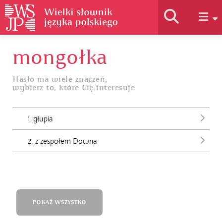
mongołka
Historia słownika
Hasło ma wiele znaczeń,
wybierz to, które Cię interesuje
Jak korzystać
1. głupia
Podstawy naukowe
2. z zespołem Downa
Autorzy
POKAŻ WSZYSTKO