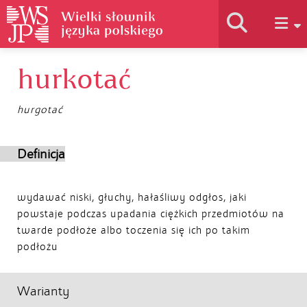
hurkotać
Historia słownika
hurgotać
Jak korzystać
Definicja
Podstawy naukowe
wydawać niski, głuchy, hałaśliwy odgłos, jaki
powstaje podczas upadania ciężkich przedmiotów na
Autorzy
twarde podłoże albo toczenia się ich po takim
podłożu
Warianty