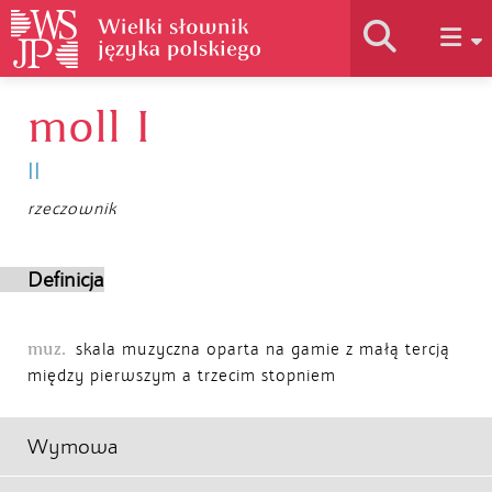
moll I
Historia słownika
II
Jak korzystać
rzeczownik
Podstawy naukowe
Definicja
muz.
Autorzy
skala muzyczna oparta na gamie z małą tercją
między pierwszym a trzecim stopniem
Wymowa