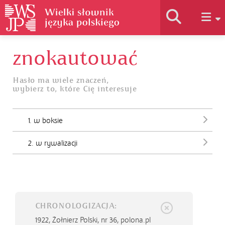
znokautować
Historia słownika
Hasło ma wiele znaczeń,
wybierz to, które Cię interesuje
Jak korzystać
1. w boksie
Podstawy naukowe
2. w rywalizacji
Autorzy
CHRONOLOGIZACJA:
1922,
Żołnierz Polski, nr 36, polona.pl